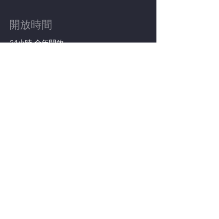
開放時間
24小時 全年開放
聯絡我們
9123-5724
aqua.music.hk.info@gmail.com
立即預約音樂空間
© 2023 by Aqua Music.