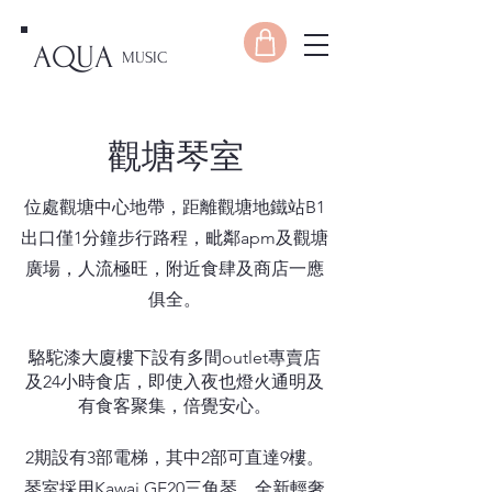
AQUA
MUSIC
觀塘琴室
位處觀塘中心地帶，距離觀塘地鐵站B1
出口僅1分鐘步行路程，毗鄰apm及觀塘
廣場，人流極旺，附近食肆及商店一應
俱全。
駱駝漆大廈樓下設有多間outlet專賣店
及24小時食店，即使入夜也燈火通明及
有食客聚集，倍覺安心。
2期設有3部電梯，其中2部可直達9樓。
琴室採用Kawai GE20三角琴，全新輕奢