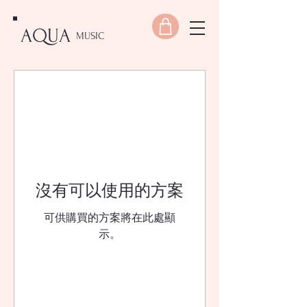
AQUA
MUSIC
沒有可以使用的方案
可供購買的方案將在此處顯
示。